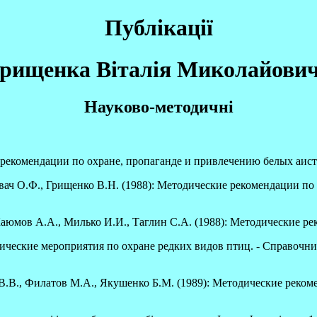
Публікації
рищенка Віталія Миколайови
Науково-методичні
е рекомендации по охране, пропаганде и привлечению белых аисто
овач О.Ф., Грищенко В.Н. (1988): Методические рекомендации п
Каюмов А.А., Милько И.И., Таглин С.А. (1988): Методические р
нические мероприятия по охране редких видов птиц. - Справочн
 В.В., Филатов М.А., Якушенко Б.М. (1989): Методические реко