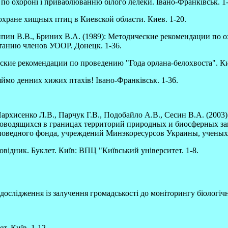
по охороні і приваблюванню білого лелеки. Івано-Франківськ. 1-
 охране хищных птиц в Киевской области. Киев. 1-20.
Липин В.В., Бриних В.А. (1989): Методические рекомендации по
танию членов УООР. Донецк. 1-36.
еские рекомендации по проведению "Года орлана-белохвоста". Ки
ймо денних хижих птахів! Івано-Франківськ. 1-36.
Пархисенко Л.В., Парчук Г.В., Подобайло А.В., Сесин В.А. (200
 проводящихся в границах территорий природных и биосферных 
оведного фонда, учреждений Минэкоресурсов Украины, ученых,
відник. Буклет. Київ: ВПЦ "Київський університет. 1-8.
ослідження із залучення громадськості до моніторингу біологічн
т. Київ. 1-12.