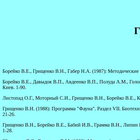
Г
Борейко В.Е., Грищенко В.Н., Габер Н.А. (1987): Методически
Борейко В.Е., Давыдок В.П., Авдеенко В.П., Полуда А.М., Гол
Киев. 1-90.
Листопад О.Г., Моторный С.И., Грищенко В.Н., Борейко В.Е., 
Грищенко В.Н. (1988): Программа "Фауна". Раздел VII. Биотех
21-26.
Грищенко В.Н., Борейко В.Е., Бабий И.В., Грамма В.Н., Липин
1-28.