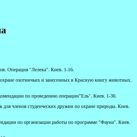
ча
в. Операция "Лелека". Киев. 1-16.
о охране охотничьих и занесенных в Красную книгу животных.
екомендации по проведению операции"Ель". Киев. 1-30.
ик для членов студенческих дружин по охране природы. Киев.
мендации по организации работы по программе "Фауна". Киев.