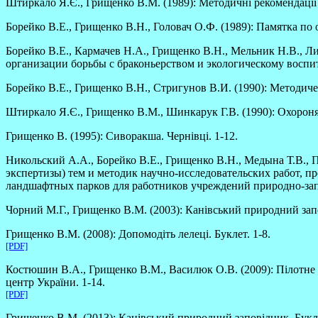
Штиркало Я.Є., Грищенко В.М. (1989): Методичні рекомендації 
Борейко В.Е., Грищенко В.Н., Головач О.Ф. (1989): Памятка по
Борейко В.Е., Кармачев Н.А., Грищенко В.Н., Мельник Н.В., 
организации борьбы с браконьерством и экологическому воспи
Борейко В.Е., Грищенко В.Н., Стригунов В.И. (1990): Методич
Штиркало Я.Є., Грищенко В.М., Шинкарук Г.В. (1990): Охороня
Грищенко В. (1995): Сиворакша. Чернівці. 1-12.
Никольский А.А., Борейко В.Е., Грищенко В.Н., Медына Т.В., 
экспертизы) тем и методик научно-исследовательских работ,
ландшафтных парков для работников учреждений природно-зап
Чорний М.Г., Грищенко В.М. (2003): Канівський природний запо
Грищенко В.М. (2008): Допомодіть лелеці. Буклет. 1-8.
[PDF]
Костюшин В.А., Грищенко В.М., Василюк О.В. (2009): Пілотне д
центр України. 1-14.
[PDF]
Грищенко В.М. (2013): Канівський природний заповідник. Букле