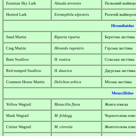
Eurasian Sky Lark
Alauda arvensis
Польовий жайвор
Horned Lark
Eremophila alpestris
Рогатий жайворо
Hirundinidae
Sand Martin
Riparia riparia
Берегова ластівка
Crag Martin
Hirundo rupestris
Гірська ластівка
Barn Swallow
H. rustica
Сільська ластівка
Red-rumped Swallow
H. daurica
Даурська ластівка
Common House Martin
Delichon urbica
Міська ластівка
Motacillidae
Yellow Wagtail
Motacilla flava
Жовта плиска
Mask Wagtail
M. feldegg
Чорноголова плис
Citrine Wagtail
M. citreola
Жовтоголова плис