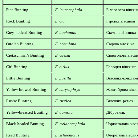
Pine Bunting
E. leucocephala
Білоголова вівсян
Rock Bunting
E. cia
Гірська вівсянка
Grey-necked Bunting
E. buchanani
Скельна вівсянка
Ortolan Bunting
E. hortulana
Садова вівсянка
Cretzschmar’s Bunting
E. caesia
Сивоголова вівся
Cirl Bunting
E. cirlus
Городня вівсянка
Little Bunting
E. pusilla
Вівсянка-крихітка
Yellow-browed Bunting
E. chrysophrys
Жовтоброва вівся
Rustic Bunting
E. rustica
Вівсянка-ремез
Yellow-breasted Bunting
E. aureola
Дібровник
Black-headed Bunting
E. melanocephala
Чорноголова вівс
Reed Bunting
E. schoeniclus
Очеретяна вівсян