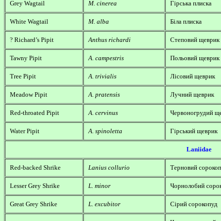
Grey Wagtail
M. cinerea
Гірська плиска
White Wagtail
M. alba
Біла плиска
? Richard’s Pipit
Anthus richardi
Степовий щеврик
Tawny Pipit
A. campestris
Польовий щеврик
Tree Pipit
A. trivialis
Лісовий щеврик
Meadow Pipit
A. pratensis
Лучний щеврик
Red-throated Pipit
A. cervinus
Червоногрудий щ
Water Pipit
A. spinoletta
Гірський щеврик
Laniidae
Red-backed Shrike
Lanius collurio
Терновий сороко
Lesser Grey Shrike
L. minor
Чорнолобий соро
Great Grey Shrike
L. excubitor
Сірий сорокопуд