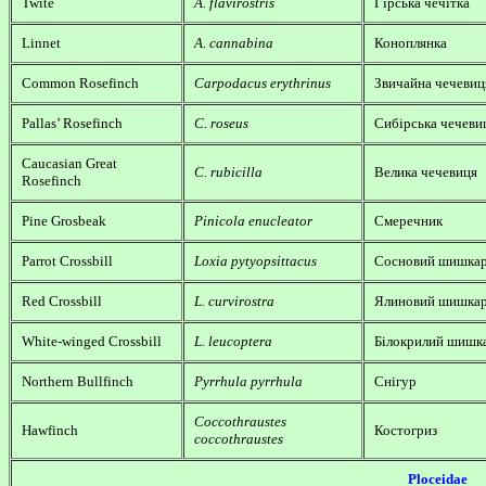
Twite
A. flavirostris
Гірська чечітка
Linnet
A. cannabina
Коноплянка
Common Rosefinch
Carpodacus erythrinus
Звичайна чечевиц
Pallas’ Rosefinch
C. roseus
Сибірська чечеви
Caucasian Great
C. rubicilla
Велика чечевиця
Rosefinch
Pine Grosbeak
Pinicola enucleator
Смеречник
Parrot Crossbill
Loxia pytyopsittacus
Сосновий шишка
Red Crossbill
L. curvirostra
Ялиновий шишка
White-winged Crossbill
L. leucoptera
Білокрилий шишк
Northern Bullfinch
Pyrrhula pyrrhula
Снігур
Coccothraustes
Hawfinch
Костогриз
coccothraustes
Ploceidae