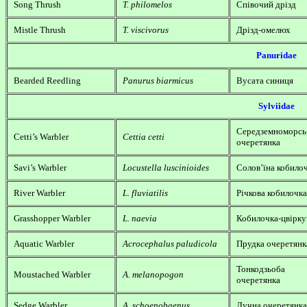
Song Thrush
T. philomelos
Співочий дрізд
Mistle Thrush
T. viscivorus
Дрізд-омелюх
Panuridae
Bearded Reedling
Panurus biarmicus
Вусата синиця
Sylviidae
Середземноморсь
Cetti’s Warbler
Cettia cetti
очеретянка
Savi’s Warbler
Locustella luscinioides
Солов’їна кобило
River Warbler
L. fluviatilis
Річкова кобилочка
Grasshopper Warbler
L. naevia
Кобилочка-цвірку
Aquatic Warbler
Acrocephalus paludicola
Прудка очеретянк
Тонкодзьоба
Moustached Warbler
A. melanopogon
очеретянка
Sedge Warbler
A. schoenobaenus
Лучна очеретянка