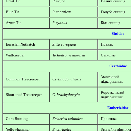
Great Tit
P. major
Велика синиця
Blue Tit
P. caeruleus
Голуба синиця
Azure Tit
P. cyanus
Біла синиця
Sittidae
Eurasian Nuthatch
Sitta europaea
Повзик
Wallcreeper
Tichodroma muraria
Стінолаз
Certhiidae
Звичайний
Common Treecreeper
Certhia familiaris
підкоришник
Короткопалий
Short-toed Treecreeper
C. brachydactyla
підкоришник
Emberizidae
Corn Bunting
Emberiza calandra
Просянка
Yellowhammer
E. citrinella
Звичайна вівсянка