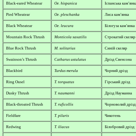
Black-eared Wheatear
Oe. hispanica
Іспанська кам’янк
Pied Wheatear
Oe. pleschanka
Лиса кам’янка
Black Wheatear
Oe. leucura
Білогуза кам’янка
Mountain Rock Thrush
Monticola saxatilis
Строкатий скеляр
Blue Rock Thrush
M. solitarius
Синій скеляр
Swainson’s Thrush
Catharus ustulatus
Дрізд Свенсона
Blackbird
Turdus merula
Чорний дрізд
Ring Ousel
T. torquatus
Гірський дрізд
Dusky Thrush
T. naumanni
Дрізд Науманна
Black-throated Thrush
T. ruficollis
Чорноволий дрізд
Fieldfare
T. pilaris
Чикотень
Redwing
T. iliacus
Білобровий дрізд