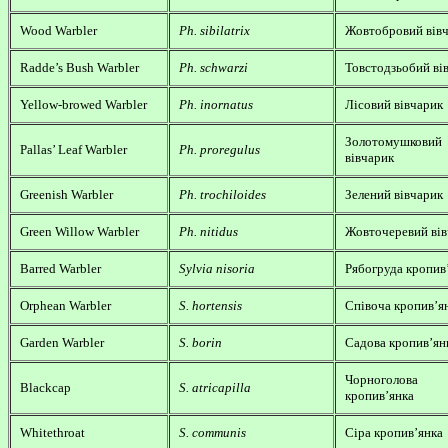
Wood Warbler
Ph. sibilatrix
Жовтобровий вів
Radde’s Bush Warbler
Ph. schwarzi
Товстодзьобий ві
Yellow-browed Warbler
Ph. inornatus
Лісовий вівчарик
Золотомушковий
Pallas’ Leaf Warbler
Ph. proregulus
вівчарик
Greenish Warbler
Ph. trochiloides
Зелений вівчарик
Green Willow Warbler
Ph. nitidus
Жовточеревий вів
Barred Warbler
Sylvia nisoria
Рябогруда кропив
Orphean Warbler
S. hortensis
Співоча кропив’я
Garden Warbler
S. borin
Садова кропив’ян
Чорноголова
Blackcap
S. atricapilla
кропив’янка
Whitethroat
S. communis
Сіра кропив’янка