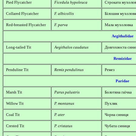
Pied Flycatcher
Ficedula hypoleuca
Строката мухоло
Collared Flycatcher
F. albicollis
Білошия мухолов
Red-breasted Flycatcher
F. parva
Мала мухоловка
Aegithalidae
Long-tailed Tit
Aegithalos caudatus
Довгохвоста сини
Remizidae
Penduline Tit
Remiz pendulinus
Ремез
Paridae
Marsh Tit
Parus palustris
Болотяна гаїчка
Willow Tit
P. montanus
Пухляк
Coal Tit
P. ater
Чорна синиця
Crested Tit
P. cristatus
Чубата синиця