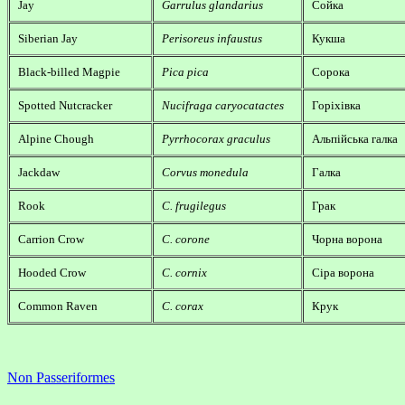
Jay
Garrulus glandarius
Сойка
Siberian Jay
Perisoreus infaustus
Кукша
Black-billed Magpie
Pica pica
Сорока
Spotted Nutcracker
Nucifraga caryocatactes
Горіхівка
Alpine Chough
Pyrrhocorax graculus
Альпійська галка
Jackdaw
Corvus monedula
Галка
Rook
C. frugilegus
Грак
Carrion Crow
C. corone
Чорна ворона
Hooded Crow
C. cornix
Сіра ворона
Common Raven
C. corax
Крук
Non Passeriformes