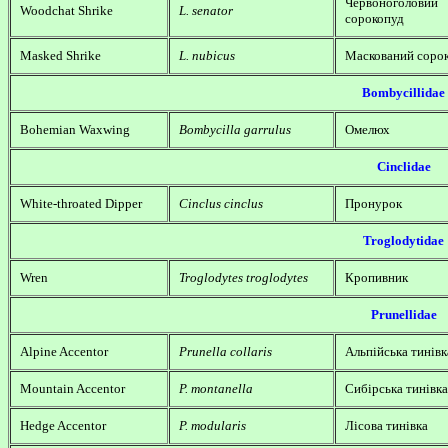
Червоноголовий
Woodchat Shrike
L. senator
сорокопуд
Masked Shrike
L. nubicus
Маскований соро
Bombycillidae
Bohemian Waxwing
Bombycilla garrulus
Омелюх
Cinclidae
White-throated Dipper
Cinclus cinclus
Пронурок
Troglodytidae
Wren
Troglodytes troglodytes
Кропивник
Prunellidae
Alpine Accentor
Prunella collaris
Альпійська тинівк
Mountain Accentor
P. montanella
Сибірська тинівка
Hedge Accentor
P. modularis
Лісова тинівка