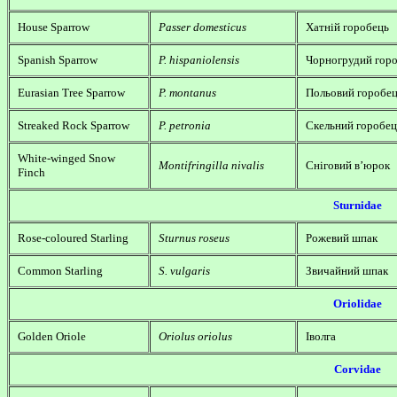
House Sparrow
Passer domesticus
Хатній горобець
Spanish Sparrow
P. hispaniolensis
Чорногрудий гор
Eurasian Tree Sparrow
P. montanus
Польовий горобе
Streaked Rock Sparrow
P. petronia
Скельний горобец
White-winged Snow
Montifringilla nivalis
Сніговий в’юрок
Finch
Sturnidae
Rose-coloured Starling
Sturnus roseus
Рожевий шпак
Common Starling
S. vulgaris
Звичайний шпак
Oriolidae
Golden Oriole
Oriolus oriolus
Іволга
Corvidae