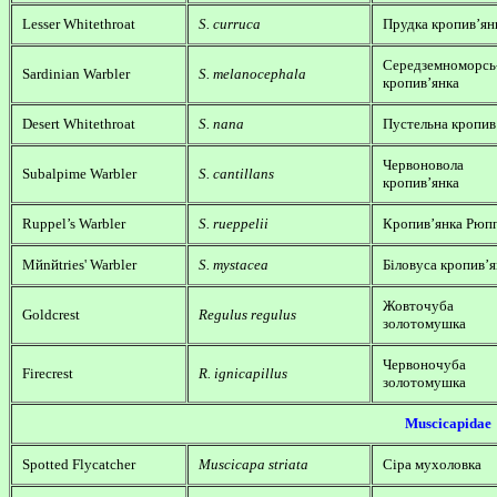
Lesser Whitethroat
S. curruca
Прудка кропив’ян
Середземноморсь
Sardinian Warbler
S. melanocephala
кропив’янка
Desert Whitethroat
S. nana
Пустельна кропив
Червоновола
Subalpime Warbler
S. cantillans
кропив’янка
Ruppel’s Warbler
S. rueppelii
Кропив’янка Рюп
Mйnйtries' Warbler
S. mystacea
Біловуса кропив’я
Жовточуба
Goldcrest
Regulus regulus
золотомушка
Червоночуба
Firecrest
R. ignicapillus
золотомушка
Muscicapidae
Spotted Flycatcher
Muscicapa striata
Сіра мухоловка