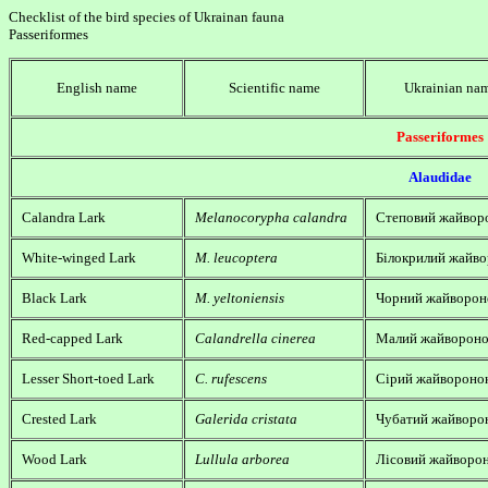
Checklist of the bird species of Ukrainan fauna
Passeriformes
English name
Scientific name
Ukrainian na
Passeriformes
Alaudidae
Calandra Lark
Melanocorypha calandra
Степовий жайвор
White-winged Lark
M. leucoptera
Білокрилий жайв
Black Lark
M. yeltoniensis
Чорний жайворон
Red-capped Lark
Calandrella cinerea
Малий жайворон
Lesser Short-toed Lark
C. rufescens
Сірий жайвороно
Crested Lark
Galerida cristata
Чубатий жайворо
Wood Lark
Lullula arborea
Лісовий жайворо