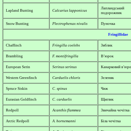
Лапландський
Lapland Bunting
Calcarius lapponicus
подорожник
Snow Bunting
Plectrophenax nivalis
Пуночка
Fringillidae
Chaffinch
Fringilla coelebs
Зяблик
Brambling
F. montifringilla
В’юрок
European Serin
Serinus serinus
Канарковий в’юр
Western Greenfinch
Carduelis chloris
Зеленяк
Spruce Siskin
C. spinus
Чиж
Eurasian Goldfinch
C. carduelis
Щиглик
Redpoll
Acanthis flammea
Звичайна чечітка
Arctic Redpoll
A. hornemanni
Біла чечітка