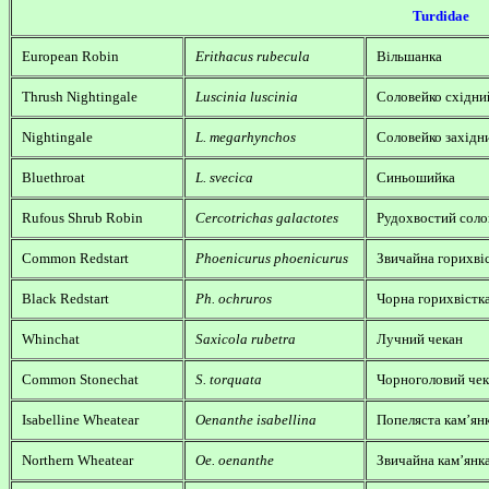
Turdidae
European Robin
Erithacus rubecula
Вільшанка
Thrush Nightingale
Luscinia luscinia
Соловейко східни
Nightingale
L. megarhynchos
Соловейко західн
Bluethroat
L. svecica
Синьошийка
Rufous Shrub Robin
Cercotrichas galactotes
Рудохвостий соло
Common Redstart
Phoenicurus phoenicurus
Звичайна горихві
Black Redstart
Ph. ochruros
Чорна горихвістк
Whinchat
Saxicola rubetra
Лучний чекан
Common Stonechat
S. torquata
Чорноголовий че
Isabelline Wheatear
Oenanthe isabellina
Попеляста кам’ян
Northern Wheatear
Oe. oenanthe
Звичайна кам’янк