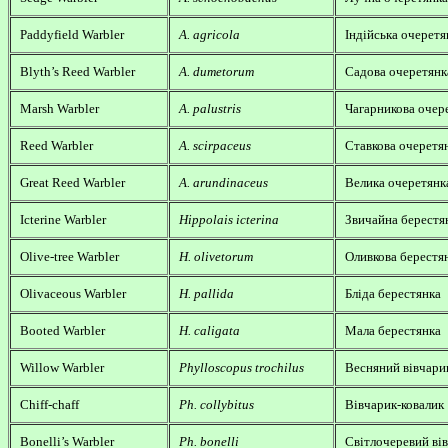
Paddyfield Warbler
A. agricola
Індійська очеретя
Blyth’s Reed Warbler
A. dumetorum
Садова очеретянк
Marsh Warbler
A. palustris
Чагарникова очер
Reed Warbler
A. scirpaceus
Ставкова очеретя
Great Reed Warbler
A. arundinaceus
Велика очеретянк
Icterine Warbler
Hippolais icterina
Звичайна берестя
Olive-tree Warbler
H. olivetorum
Оливкова берестя
Olivaceous Warbler
H. pallida
Бліда берестянка
Booted Warbler
H. caligata
Мала берестянка
Willow Warbler
Phylloscopus trochilus
Весняний вівчари
Chiff-chaff
Ph. collybitus
Вівчарик-ковалик
Bonelli’s Warbler
Ph. bonelli
Світлочеревий ві